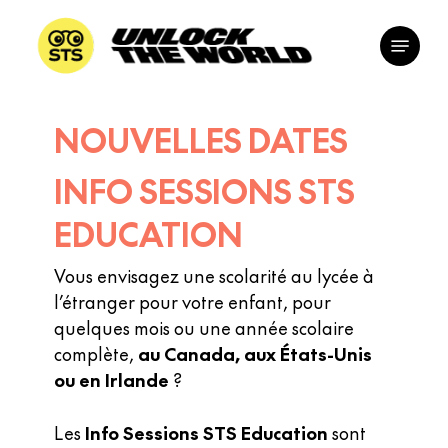
Skip
Menu
to
Close
main
Menu
content
NOUVELLES DATES
INFO SESSIONS STS
EDUCATION
Vous envisagez une scolarité au lycée à
l’étranger pour votre enfant, pour
quelques mois ou une année scolaire
complète,
au Canada, aux États-Unis
ou en Irlande
?
Les
Info Sessions STS Education
sont