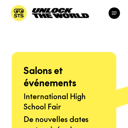
Skip
Menu
to
main
content
Salons et
événements
International High
School Fair
De nouvelles dates