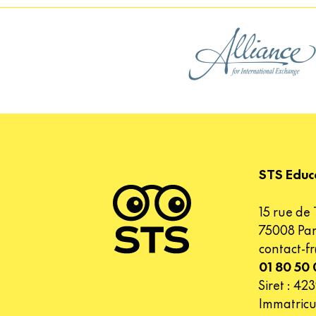
STS Educ
15 rue de 
75008 Par
contact-f
01 80 50
Siret : 4
Immatric