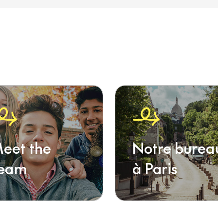
eet the
Notre burea
eam
à Paris