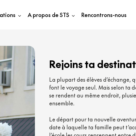
ations
A propos de STS
Rencontrons-nous
Rejoins
ta
destina
La plupart des élèves d’échange, q
font le voyage seul. Mais selon ta 
se rendent au même endroit, plusie
ensemble.
Le départ pour ta nouvelle aventur
date à laquelle ta famille peut t’acc
l’école les cours reprennent entre dé