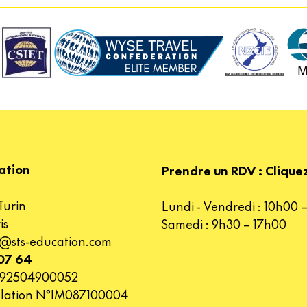
ation
Prendre un RDV : Cliquez
Turin
Lundi - Vendredi : 10h00 
is
Samedi : 9h30 – 17h00
r@sts-education.com
 07 64
2392504900052
ulation N°IM087100004