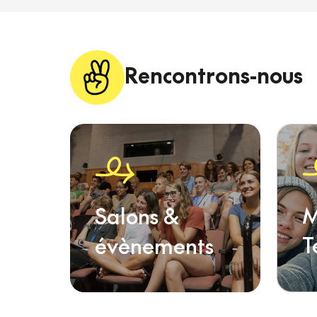
Rencontrons-nous
M
Salons &
T
évènements